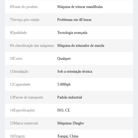
6Nome do produto:
Máquina de triturar mandíbulas
7Serviço pós-venda:
Problemas em 48 horas
8Qualidade:
Tecnologia avançada
9A classificação das máquinas:
Máquina do triturador de maxila
10Cores:
Qualquer
11Instalação:
Sob a orientação técnica
12Capacidade:
5-800tph
13Pacote de transporte:
Padrão industrial
14Especificações:
ISO, CE
15Marca comercial:
Máquinas Dingbo
16Origem:
Xangai, China