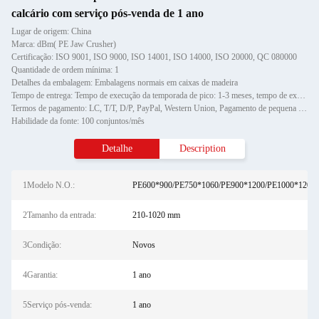
calcário com serviço pós-venda de 1 ano
Lugar de origem: China
Marca: dBm( PE Jaw Crusher)
Certificação: ISO 9001, ISO 9000, ISO 14001, ISO 14000, ISO 20000, QC 080000
Quantidade de ordem mínima: 1
Detalhes da embalagem: Embalagens normais em caixas de madeira
Tempo de entrega: Tempo de execução da temporada de pico: 1-3 meses, tempo de execução fora da temporada: um mês
Termos de pagamento: LC, T/T, D/P, PayPal, Western Union, Pagamento de pequena quantidade, Money Gram
Habilidade da fonte: 100 conjuntos/mês
Detalhe
Description
1Modelo N.O.:
PE600*900/PE750*1060/PE900*1200/PE1000*1200
2Tamanho da entrada:
210-1020 mm
3Condição:
Novos
4Garantia:
1 ano
5Serviço pós-venda:
1 ano