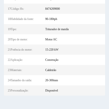
17Código Hs:
8474209000
18Habilidade da fonte:
90-180tph
19Tipo:
Triturador de maxila
20Tipo de motor:
Motor AC
21Potência do motor:
15-220 kW
22Aplicação:
Construção
23Materiais:
Caldeirão
24Tamanho da saída:
20-300mm
25Personalização:
Disponível