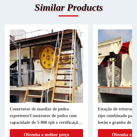
Similar Products
Construtor de maxilar de pedra
Estação de trituraçã
experiente/Construtor de pedra com
tipo combinado para 
capacidade de 5-800 tph e certificação
betão e granito de ba
ISO
Obtenha o melhor preço
Obtenha o me