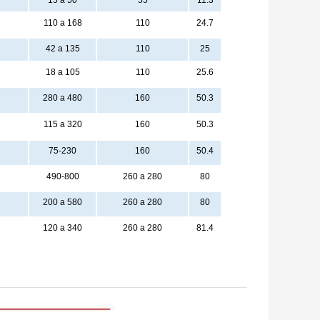
15 a 50
55
11.3
110 a 168
110
24.7
42 a 135
110
25
18 a 105
110
25.6
280 a 480
160
50.3
115 a 320
160
50.3
75-230
160
50.4
490-800
260 a 280
80
200 a 580
260 a 280
80
120 a 340
260 a 280
81.4