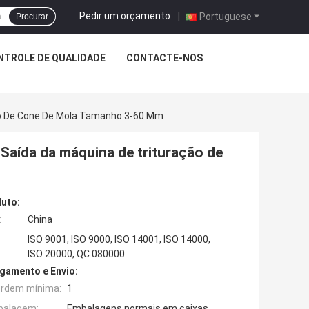
Pedir um orçamento
|
Portuguese
Procurar
NTROLE DE QUALIDADE
CONTACTE-NOS
 De Cone De Mola Tamanho 3-60 Mm
da da máquina de trituração de
duto:
:
China
ISO 9001, ISO 9000, ISO 14001, ISO 14000,
ISO 20000, QC 080000
gamento e Envio:
ordem mínima:
1
balagem:
Embalagens normais em caixas