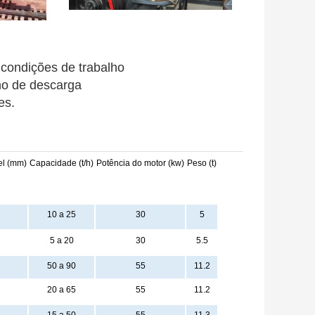
 condições de trabalho
nho de descarga
es.
el (mm)
Capacidade (t/h)
Potência do motor (kw)
Peso (t)
10 a 25
30
5
5 a 20
30
5.5
50 a 90
55
11.2
20 a 65
55
11.2