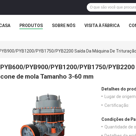
 CASA
PRODUTOS
SOBRE NÓS
VISITA À FÁBRICA
CO
YB900/PYB1200/PYB1750/PYB2200 Saída Da Máquina De Trituração
PYB600/PYB900/PYB1200/PYB1750/PYB2200 Saí
cone de mola Tamanho 3-60 mm
Detalhes do pro
Lugar de origem
Certificação:
Condições de Pa
Quantidade de 
Detalhes da em