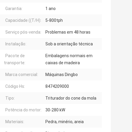
Garantia:
1 ano
Capacidade ((T/H):
5-800tph
Serviço pós-venda:
Problemas em 48 horas
Instalação:
Sob a orientação técnica
Pacote de
Embalagens normais em
transporte:
caixas de madeira
Marca comercial:
Máquinas Dingbo
Código Hs:
8474209000
Tipo:
Triturador do cone da mola
Potência do motor:
30-280 kW
Materiais:
Pedra, minério, areia