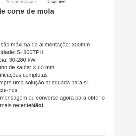
Personalização:
Disponível
de cone de mola
são máxima de alimentação: 300
mm
idade: 5
- 800TPH
cia: 30-280 kW
ho de saída: 3-60 mm
ificações completas
mpre uma solução adequada para si.
cte-nos
 mensagem ou converse agora para obter o
 mais recente
Não!