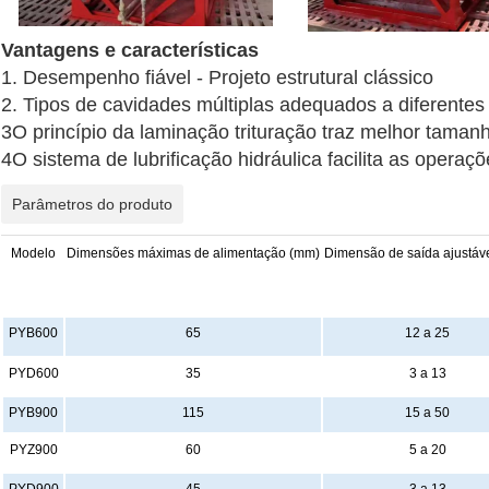
Vantagens e características
1. Desempenho fiável - Projeto estrutural clássico
2. Tipos de cavidades múltiplas adequados a diferentes
3O princípio da laminação trituração traz melhor tama
4O sistema de lubrificação hidráulica facilita as operaçõ
Parâmetros do produto
Modelo
Dimensões máximas de alimentação (mm)
Dimensão de saída ajustáv
PYB600
65
12 a 25
PYD600
35
3 a 13
PYB900
115
15 a 50
PYZ900
60
5 a 20