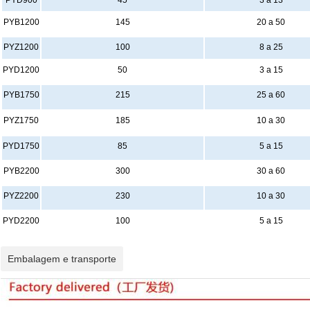
PYD900
45
3 a 13
PYB1200
145
20 a 50
PYZ1200
100
8 a 25
PYD1200
50
3 a 15
PYB1750
215
25 a 60
PYZ1750
185
10 a 30
PYD1750
85
5 a 15
PYB2200
300
30 a 60
PYZ2200
230
10 a 30
PYD2200
100
5 a 15
Embalagem e transporte