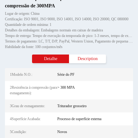
compressão de 300MPA
Lugar de origem: China
Certificação: ISO 9001, ISO 9000, ISO 14001, ISO 14000, ISO 20000, QC 080000
Quantidade de ordem mínima: 1
Detalhes da embalagem: Embalagens normais em caixas de madeira
Tempo de entrega: Tempo de execução da temporada de pico: 1-3 meses, tempo de execução fora da temporada: um mês
Termos de pagamento: LC, T/T, D/P, PayPal, Western Union, Pagamento de pequena quantidade, Money Gram
Habilidade da fonte: 100 conjuntos/mês
Detalhe
Description
1Modelo N.O.:
Série do PF
2Resistência à compressão (para
> 300 MPA
esmagamento):
3Grau de esmagamento:
Triturador grosseiro
4Superfície Acabada:
Processo de superfície externa
5Condição:
Novos