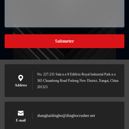
Submeter
No. 227-231 Sala n.o 8 Edifício Royal Industrial Park n.o
365 Chuanhong Road Pudong New District, Xangai, China
Address
201323
shanghaidingbo@dingbocrusher.net
E-mail