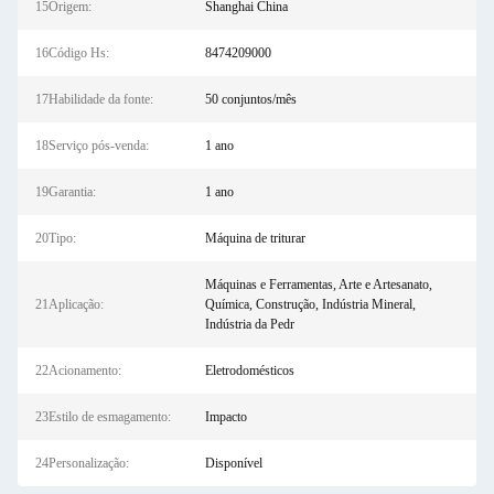
15Origem:
Shanghai China
16Código Hs:
8474209000
17Habilidade da fonte:
50 conjuntos/mês
18Serviço pós-venda:
1 ano
19Garantia:
1 ano
20Tipo:
Máquina de triturar
Máquinas e Ferramentas, Arte e Artesanato,
21Aplicação:
Química, Construção, Indústria Mineral,
Indústria da Pedr
22Acionamento:
Eletrodomésticos
23Estilo de esmagamento:
Impacto
24Personalização:
Disponível