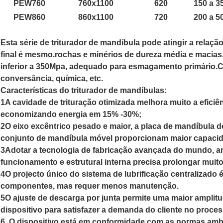
PEW760
760x1100
620
150 a 3
PEW860
860x1100
720
200 a 5
Esta série de triturador de mandíbula pode atingir a relaçã
final é mesmo.rochas e minérios de dureza média e macias
inferior a 350Mpa, adequado para esmagamento primário.Con
conversância, química, etc.
Características do triturador de mandíbulas:
1A cavidade de trituração otimizada melhora muito a eficiên
economizando energia em 15% -30%;
2O eixo excêntrico pesado e maior, a placa de mandíbula 
conjunto de mandíbula móvel proporcionam maior capacida
3Adotar a tecnologia de fabricação avançada do mundo, a
funcionamento e estrutural interna precisa prolongar muito a
4O projecto único do sistema de lubrificação centralizado é
componentes, mas requer menos manutenção.
5O ajuste de descarga por junta permite uma maior amplitud
dispositivo para satisfazer a demanda do cliente no proce
6. O dispositivo está em conformidade com as normas ambi